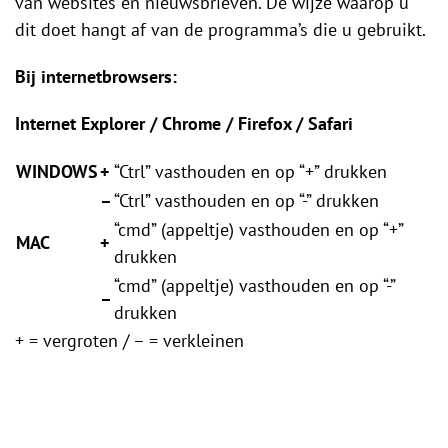
van websites en nieuwsbrieven. De wijze waarop u
dit doet hangt af van de programma’s die u gebruikt.
Bij internetbrowsers:
Internet Explorer / Chrome / Firefox / Safari
WINDOWS
+
“Ctrl” vasthouden en op “+” drukken
–
“Ctrl” vasthouden en op “-” drukken
“cmd” (appeltje) vasthouden en op “+”
MAC
+
drukken
“cmd” (appeltje) vasthouden en op “-”
–
drukken
+ = vergroten / – = verkleinen