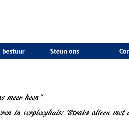
& bestuur
Steun ons
Con
ns meer heen”
ren in verpleeghuis: ’Straks alleen met a