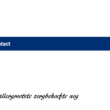
tact
llergrootste zorgbehoefte nog