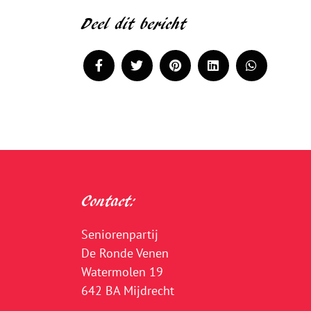
Deel dit bericht
Contact:
Seniorenpartij
De Ronde Venen
Watermolen 19
642 BA Mijdrecht