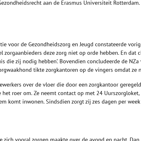
 Gezondheidsrecht aan de Erasmus Universiteit Rotterdam. 
ctie voor de Gezondheidszorg en Jeugd constateerde vorig
l zorgaanbieders deze zorg niet op orde hebben. En dat cl
uis die zij nodig hebben’. Bovendien concludeerde de NZa vo
orgwaakhond tikte zorgkantoren op de vingers omdat ze n
werkers over de vloer die door een zorgkantoor geregeld 
ze het roer om. Ze neemt contact op met 24 Uurszorgloket, 
hem komt inwonen. Sindsdien zorgt zij zes dagen per week 
 die zich vooral zorgen maakte over de avond en nacht. Da