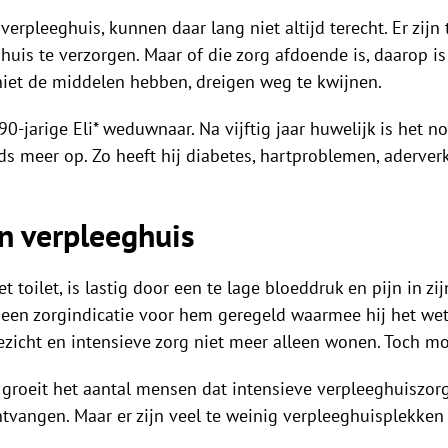
erpleeghuis, kunnen daar lang niet altijd terecht. Er zijn
is te verzorgen. Maar of die zorg afdoende is, daarop is 
niet de middelen hebben, dreigen weg te kwijnen.
e 90-jarige Eli* weduwnaar. Na vijftig jaar huwelijk is he
eds meer op. Zo heeft hij diabetes, hartproblemen, aderverk
in verpleeghuis
t toilet, is lastig door een te lage bloeddruk en pijn in zi
r een zorgindicatie voor hem geregeld waarmee hij het wett
oezicht en intensieve zorg niet meer alleen wonen. Toch moe
ng groeit het aantal mensen dat intensieve verpleeghuiszor
ntvangen. Maar er zijn veel te weinig verpleeghuisplekken 