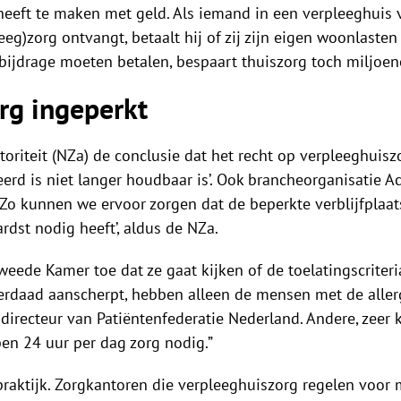
eeft te maken met geld. Als iemand in een verpleeghuis v
eg)zorg ontvangt, betaalt hij of zij zijn eigen woonlast
bijdrage moeten betalen, bespaart thuiszorg toch miljoen
rg ingeperkt
utoriteit (NZa) de conclusie dat het recht op verpleeghui
d is niet langer houdbaar is’. Ook brancheorganisatie Act
 ’Zo kunnen we ervoor zorgen dat de beperkte verblijfplaa
rdst nodig heeft’, aldus de NZa.
eede Kamer toe dat ze gaat kijken of de toelatingscrite
derdaad aanscherpt, hebben alleen de mensen met de alle
, directeur van Patiëntenfederatie Nederland. Andere, ze
en 24 uur per dag zorg nodig.”
 praktijk. Zorgkantoren die verpleeghuiszorg regelen voor m