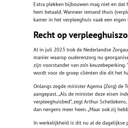
Extra plekken bijbouwen mag niet en dat h
hem betaald. Wanneer iemand thuis (verple
kamer in het verpleeghuis vaak een eigen 
Recht op verpleeghuiszo
Al in juli 2023 trok de Nederlandse Zorga
manier waarop ouderenzorg nu georganiseer
zijn voorstander van zo’n keuzebeperking.
wordt voor de groep cliënten die dit het ha
Onlangs zegde minister Agema (Zorg) de Tw
aangepast. „Als de minister deze eisen in
verpleeghuisbed”, zegt Arthur Schellekens
dan nergens meer heen. „Maar ook zij hebb
In werkelijkheid is dit nu al de dagelijkse