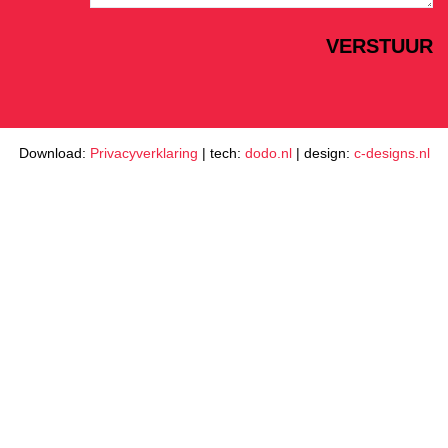
Download:
Privacyverklaring
|
tech:
dodo.nl
|
design:
c-designs.nl