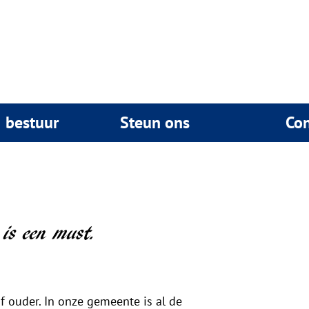
& bestuur
Steun ons
Con
 is een must.
of ouder. In onze gemeente is al de