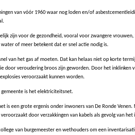
ingen van vóór 1960 waar nog loden en/of asbestcementleidin
l.
elijk zijn voor de gezondheid, vooral voor zwangere vrouwen, 
 water of meer betekent dat er snel actie nodig is.
snel van het gas af moeten. Dat kan helaas niet op korte term
die door veroudering broos zijn geworden. Door het inklinken
sexplosies veroorzaakt kunnen worden.
emeente is het elektriciteitsnet.
itsnet is een grote ergenis onder inwoners van De Ronde Venen
eroorzaakt door verzakkingen van kabels als gevolg van het i
college van burgemeester en wethouders om een inventarisati