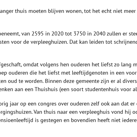
anger thuis moeten blijven wonen, tot het echt niet meer 
oeneemt, van 2595 in 2020 tot 3750 in 2040 zullen er st
jsten voor de verpleeghuizen. Dat kan leiden tot schrijne
fgeschaft, omdat volgens hen ouderen het liefst zo lang m
groep ouderen die het liefst met leeftijdgenoten in een 
n oud te worden. Binnen deze gemeente zijn er al diverse 
enken aan een Thuishuis (een soort studentenhuis voor a
orig jaar op een congres over ouderen zelf ook aan dat 
gingshuizen. Van thuis naar een verpleeghuis vond hij oo
pensioenleeftijd is gestegen en bovendien heeft niet iede