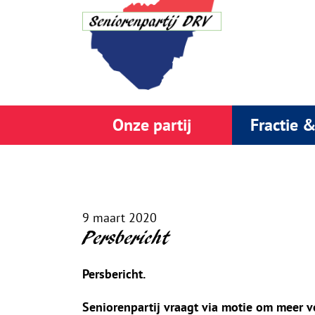
Onze partij
Fractie 
9 maart 2020
Persbericht
Persbericht.
Seniorenpartij vraagt via motie om meer 