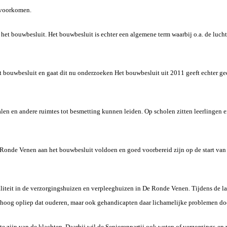
 voorkomen.
 het bouwbesluit. Het bouwbesluit is echter een algemene term waarbij o.a. de luch
t bouwbesluit en gaat dit nu onderzoeken Het bouwbesluit uit 2011 geeft echter gee
alen en andere ruimtes tot besmetting kunnen leiden. Op scholen zitten leerlingen 
 Ronde Venen aan het bouwbesluit voldoen en goed voorbereid zijn op de start van 
liteit in de verzorgingshuizen en verpleeghuizen in De Ronde Venen. Tijdens de l
 hoog opliep dat ouderen, maar ook gehandicapten daar lichamelijke problemen do
gte zijn van de klachten. Daarbij wil de Seniorenpartij ook weten of verzorgings-