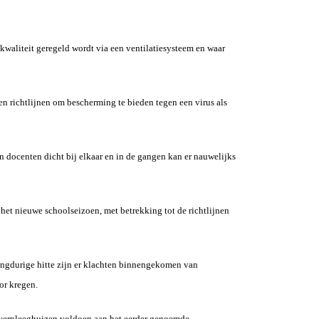
tkwaliteit geregeld wordt via een ventilatiesysteem en waar
n richtlijnen om bescherming te bieden tegen een virus als
en docenten dicht bij elkaar en in de gangen kan er nauwelijks
het nieuwe schoolseizoen, met betrekking tot de richtlijnen
angdurige hitte zijn er klachten binnengekomen van
or kregen.
en verpleeghuizen voldoen aan het eerder genoemde