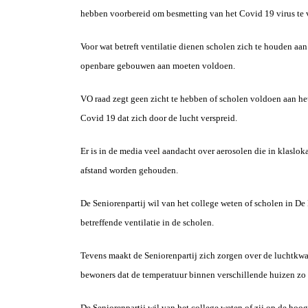
hebben voorbereid om besmetting van het Covid 19 virus te
Voor wat betreft ventilatie dienen scholen zich te houden aan
openbare gebouwen aan moeten voldoen.
VO raad zegt geen zicht te hebben of scholen voldoen aan he
Covid 19 dat zich door de lucht verspreid.
Er is in de media veel aandacht over aerosolen die in klaslok
afstand worden gehouden.
De Seniorenpartij wil van het college weten of scholen in De
betreffende ventilatie in de scholen.
Tevens maakt de Seniorenpartij zich zorgen over de luchtkwa
bewoners dat de temperatuur binnen verschillende huizen zo
De Seniorenpartij wil van het college weten of zij op de hoo