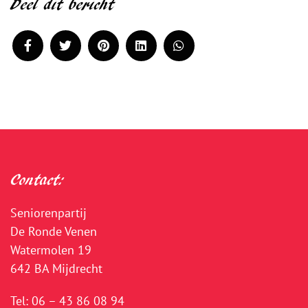
Deel dit bericht
Contact:
Seniorenpartij
De Ronde Venen
Watermolen 19
642 BA Mijdrecht
Tel:
06 – 43 86 08 94