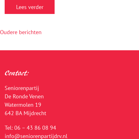
Lees verder
Berichtennavigatie
Oudere berichten
Contact:
Seniorenpartij
De Ronde Venen
Watermolen 19
642 BA Mijdrecht
Tel:
06 – 43 86 08 94
info@seniorenpartijdrv.nl